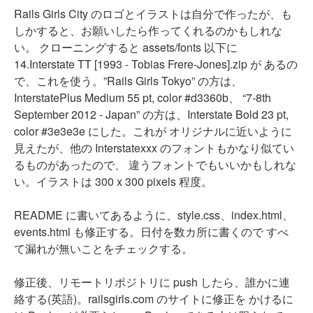
Rails Girls City のロゴとイラストは自分で作ったが、も
しかすると、お願いしたら作ってくれるのかもしれな
い。 クローニングすると assets/fonts 以下に
14.Interstate TT [1993 - Tobias Frere-Jones].zip が あるの
で、これを使う。”Rails Girls Tokyo” の方は、
InterstatePlus Medium 55 pt, color #d3360b、 “7-8th
September 2012 - Japan” の方は、Interstate Bold 23 pt,
color #3e3e3e にした。これが オリジナルに近いように
見えたが、他の Interstatexxx のフォントもかなり似てい
るものがあったので、 違うフォントでもいいかもしれな
い。イラストは 300 x 300 pixels 程度。
README に書いてあるように、style.css、index.html、
events.html も修正する。日付を数カ所に書くので すべ
て漏れが無いことをチェックする。
修正後、リモートリポジトリに push したら、誰かに連
絡する(英語)。railsgirls.com のサイトに修正を かけるに