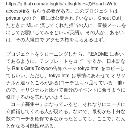
https://github.com/railsgirls/railsgirls へのRead+Write
access権を もらう必要がある。このプロジェクトは
private なので一般には公開されていない。Shout Outし
たときに ML に 流してくれた担当の人に、直接メールを
出してお願いしてみるといい(英語)。その人か、あるい
は、その人経由で アクセス権をもらえるはず。
プロジェクトをクローニングしたら、README に書い
てあるように、テンプレートをコピーするか、日本語な
ら Rails Girls Tokyoの告知ページ tokyo.html をコピーし
てもいい。ただし、tokyo.html は事情にあわせて オリジ
ナルと違うところがある(コーチはもう足りている、他)
ので、オリジナルと比べて自分のイベントに合うように
修正するのを忘れないように。
「コーチ募集中」になっていると、それなりにコーチに
立候補してくれる人が現れる。なので、最初から十分な
数のコーチを確保できなかったとしても、ここで、なん
とかなる可能性がある。