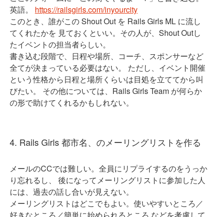
英語。
https://railsgirls.com/inyourcity
このとき、誰がこの Shout Out を Rails Girls ML に流し
てくれたかを 見ておくといい。その人が、Shout Outし
たイベントの担当者らしい。
書き込む段階で、日程や場所、コーチ、スポンサーなど
全てが決まっている必要はない。 ただし、イベント開催
という性格から日程と場所くらいは目処を立ててから叫
びたい。 その他については、Rails Girls Team が何らか
の形で助けてくれるかもしれない。
4. Rails Girls 都市名、のメーリングリストを作る
メールのCCでは難しい。全員にリプライするのをうっか
り忘れるし、 後になってメーリングリストに参加した人
には、過去の話し合いが見えない。
メーリングリストはどこでもよい。使いやすいところ／
好きなところ／簡単に始められるところ などを考慮して