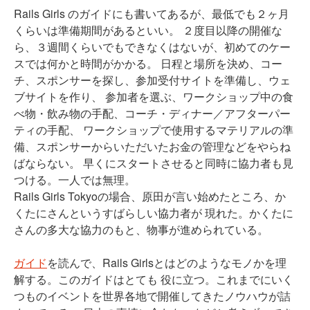
Rails Girls のガイドにも書いてあるが、最低でも２ヶ月
くらいは準備期間があるといい。 ２度目以降の開催な
ら、３週間くらいでもできなくはないが、初めてのケー
スでは何かと時間がかかる。 日程と場所を決め、コー
チ、スポンサーを探し、参加受付サイトを準備し、ウェ
ブサイトを作り、 参加者を選ぶ、ワークショップ中の食
べ物・飲み物の手配、コーチ・ディナー／アフターパー
ティの手配、 ワークショップで使用するマテリアルの準
備、スポンサーからいただいたお金の管理などをやらね
ばならない。 早くにスタートさせると同時に協力者も見
つける。一人では無理。
Rails Girls Tokyoの場合、原田が言い始めたところ、か
くたにさんというすばらしい協力者が 現れた。かくたに
さんの多大な協力のもと、物事が進められている。
ガイド
を読んで、Rails Girlsとはどのようなモノかを理
解する。このガイドはとても 役に立つ。これまでにいく
つものイベントを世界各地で開催してきたノウハウが詰